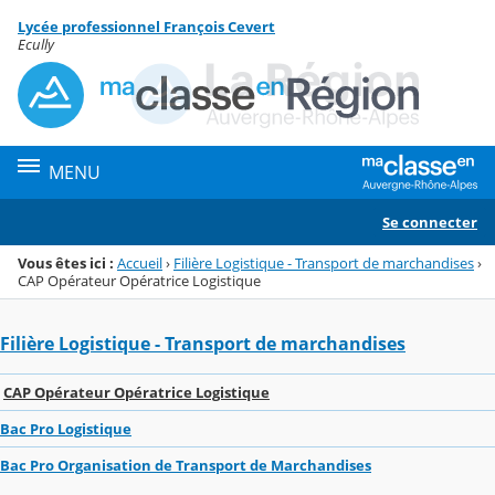
Panneau de gestion des cookies
Lycée professionnel François Cevert
Menu de la rubrique
Contenu
Ecully
MENU
Se connecter
Vous êtes ici :
Accueil
›
Filière Logistique - Transport de marchandises
›
CAP Opérateur Opératrice Logistique
Filière Logistique - Transport de marchandises
CAP Opérateur Opératrice Logistique
Bac Pro Logistique
Bac Pro Organisation de Transport de Marchandises