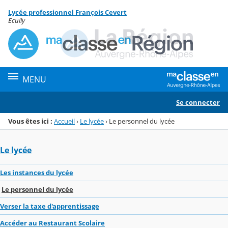
Panneau de gestion des cookies
Lycée professionnel François Cevert
Menu de la rubrique
Contenu
Ecully
MENU
Se connecter
Vous êtes ici :
Accueil
›
Le lycée
›
Le personnel du lycée
Le lycée
Les instances du lycée
Le personnel du lycée
Verser la taxe d'apprentissage
Accéder au Restaurant Scolaire