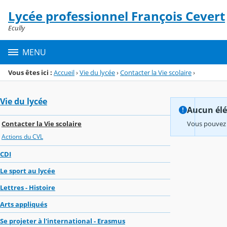
Panneau de gestion des cookies
Lycée professionnel François Cevert
Menu de la rubrique
Contenu
Ecully
MENU
Vous êtes ici :
Accueil
›
Vie du lycée
›
Contacter la Vie scolaire
›
Vie du lycée
Aucun élém
Contacter la Vie scolaire
Vous pouvez 
Actions du CVL
CDI
Le sport au lycée
Lettres - Histoire
Arts appliqués
Se projeter à l'international - Erasmus