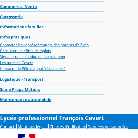
Commerce - Vente
Carrosserie
Informations familles
Infos pratiques
Contacter les représentant(e)s des parents d'élèves
Consulter les offres d'emplois
Signaler une situation de harcèlement
Les tutos de Cevert
Contacter le Pôle d'appui à la scolarité
Logistique - Transport
3ème Prépa Métiers
Maintenance automobile
Lycée professionnel François Cevert
Contacts
Mentions légales
Chartes d'utilisation
Données personnelles