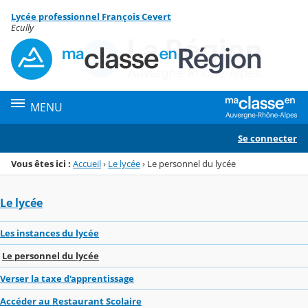
Panneau de gestion des cookies
Lycée professionnel François Cevert
Menu de la rubrique
Contenu
Ecully
MENU
Se connecter
Vous êtes ici :
Accueil
›
Le lycée
›
Le personnel du lycée
Le lycée
Les instances du lycée
Le personnel du lycée
Verser la taxe d'apprentissage
Accéder au Restaurant Scolaire