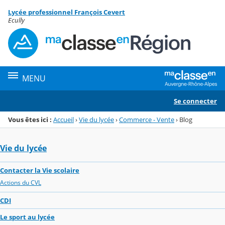
Panneau de gestion des cookies
Lycée professionnel François Cevert
Menu de la rubrique
Contenu
Ecully
MENU
Se connecter
Vous êtes ici :
Accueil
›
Vie du lycée
›
Commerce - Vente
›
Blog
Vie du lycée
Contacter la Vie scolaire
Actions du CVL
CDI
Le sport au lycée