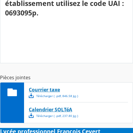
établissement utilisez le code
UAI :
0693095p.
Pièces jointes
Courrier taxe
Télécharger
( .
pdf
,
846.58
ko
)
Calendrier SOLTéA
Télécharger
( .
pdf
,
237.80
ko
)
Lycée professionnel François Cevert