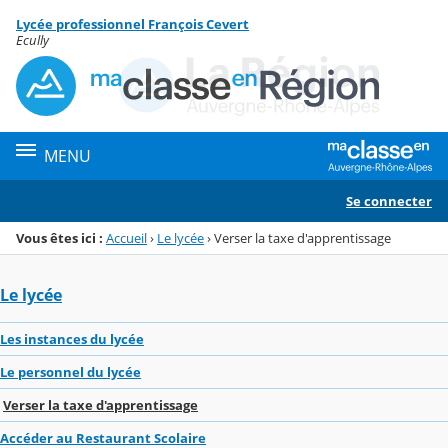
Panneau de gestion des cookies
Lycée professionnel François Cevert
Menu de la rubrique
Contenu
Ecully
MENU
Se connecter
Vous êtes ici :
Accueil
›
Le lycée
›
Verser la taxe d'apprentissage
Le lycée
Les instances du lycée
Le personnel du lycée
Verser la taxe d'apprentissage
Accéder au Restaurant Scolaire