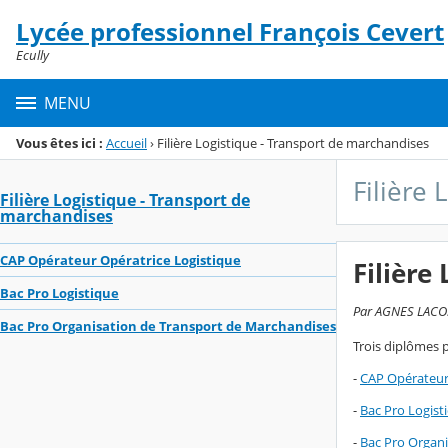
Panneau de gestion des cookies
Lycée professionnel François Cevert
Menu de la rubrique
Contenu
Ecully
MENU
Vous êtes ici :
Accueil
›
Filière Logistique - Transport de marchandises
Filière
Filière Logistique - Transport de
marchandises
CAP Opérateur Opératrice Logistique
Filière
Bac Pro Logistique
Par AGNES LACOST
Bac Pro Organisation de Transport de Marchandises
Trois diplômes 
-
CAP Opérateur 
-
Bac Pro Logist
-
Bac Pro Organi