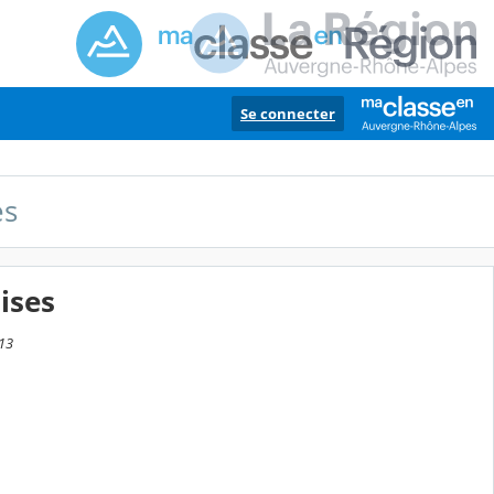
Se connecter
es
ises
:13