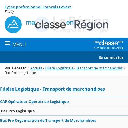
Panneau de gestion des cookies
Lycée professionnel François Cevert
Menu de la rubrique
Contenu
Ecully
MENU
Se connecter
Vous êtes ici :
Accueil
›
Filière Logistique - Transport de marchandises
›
Bac Pro Logistique
Filière Logistique - Transport de marchandises
CAP Opérateur Opératrice Logistique
Bac Pro Logistique
Bac Pro Organisation de Transport de Marchandises