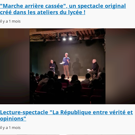
"Marche arrière cassée", un spectacle original
créé dans les ateliers du lycée !
il y a 1 mois
Lecture-spectacle "La République entre vérité et
opinions"
il y a 1 mois