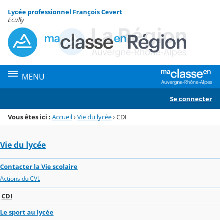
Panneau de gestion des cookies
Lycée professionnel François Cevert
Menu de la rubrique
Contenu
Ecully
MENU
Se connecter
Vous êtes ici :
Accueil
›
Vie du lycée
›
CDI
Vie du lycée
Contacter la Vie scolaire
Actions du CVL
CDI
Le sport au lycée