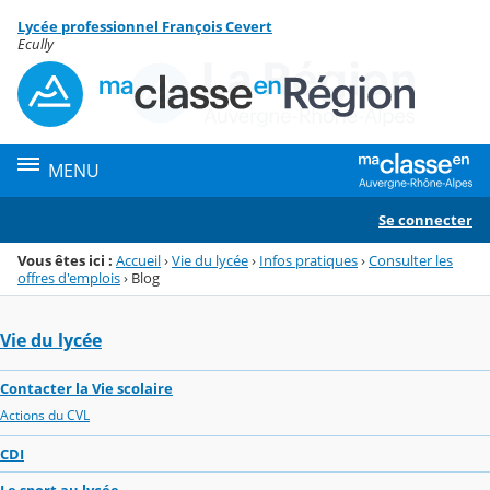
Panneau de gestion des cookies
Lycée professionnel François Cevert
Menu de la rubrique
Contenu
Ecully
MENU
Se connecter
Vous êtes ici :
Accueil
›
Vie du lycée
›
Infos pratiques
›
Consulter les
offres d'emplois
›
Blog
Vie du lycée
Contacter la Vie scolaire
Actions du CVL
CDI
Le sport au lycée