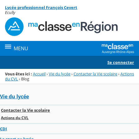
Panneau de gestion des cookies
Lycée professionnel François Cevert
Menu de la rubrique
Contenu
Ecully
MENU
Se connecter
Vous êtes ici :
Accueil
›
Vie du lycée
›
Contacter la Vie scolaire
›
Actions
du CVL
›
Blog
Vie du lycée
Contacter la Vie scolaire
Actions du CVL
CDI
Le sport au lycée