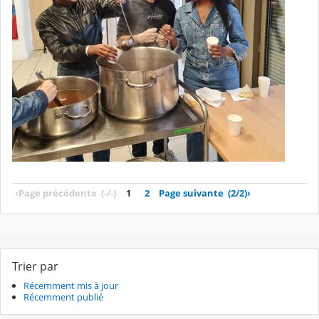
‹
Page précédente
(-/-)
1
2
Page suivante
(2/2)
›
Trier par
Récemment mis à jour
Récemment publié