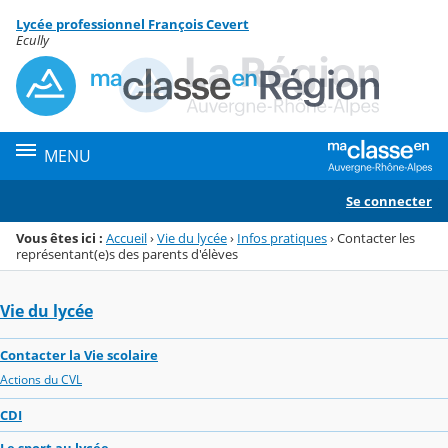
Panneau de gestion des cookies
Lycée professionnel François Cevert
Menu de la rubrique
Contenu
Ecully
MENU
Se connecter
Vous êtes ici :
Accueil
›
Vie du lycée
›
Infos pratiques
›
Contacter les
représentant(e)s des parents d'élèves
Vie du lycée
Contacter la Vie scolaire
Actions du CVL
CDI
Le sport au lycée