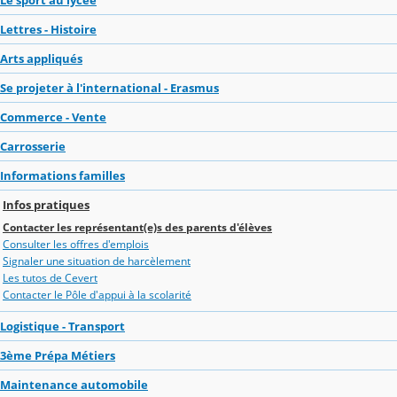
Lettres - Histoire
Arts appliqués
Se projeter à l'international - Erasmus
Commerce - Vente
Carrosserie
Informations familles
Infos pratiques
Contacter les représentant(e)s des parents d'élèves
Consulter les offres d'emplois
Signaler une situation de harcèlement
Les tutos de Cevert
Contacter le Pôle d'appui à la scolarité
Logistique - Transport
3ème Prépa Métiers
Maintenance automobile