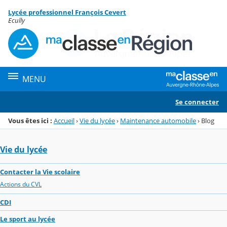
Panneau de gestion des cookies
Lycée professionnel François Cevert
Menu de la rubrique
Contenu
Ecully
MENU
Se connecter
Vous êtes ici :
Accueil
›
Vie du lycée
›
Maintenance automobile
›
Blog
Vie du lycée
Contacter la Vie scolaire
Actions du CVL
CDI
Le sport au lycée