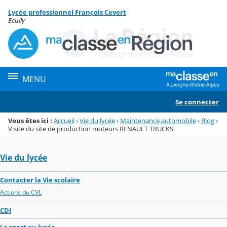
Panneau de gestion des cookies
Lycée professionnel François Cevert
Menu de la rubrique
Contenu
Ecully
MENU
Se connecter
Vous êtes ici :
Accueil
›
Vie du lycée
›
Maintenance automobile
›
Blog
›
Visite du site de production moteurs RENAULT TRUCKS
Vie du lycée
Contacter la Vie scolaire
Actions du CVL
CDI
Le sport au lycée