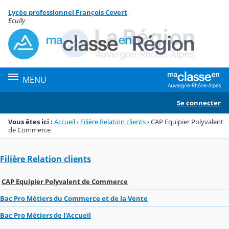
Panneau de gestion des cookies
Lycée professionnel François Cevert
Menu de la rubrique
Contenu
Ecully
MENU
Se connecter
Vous êtes ici :
Accueil
›
Filière Relation clients
›
CAP Equipier Polyvalent
de Commerce
Filière Relation clients
CAP Equipier Polyvalent de Commerce
Bac Pro Métiers du Commerce et de la Vente
Bac Pro Métiers de l'Accueil