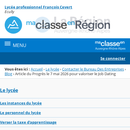
Panneau de gestion des cookies
Lycée professionnel François Cevert
Menu de la rubrique
Contenu
Ecully
MENU
Se connecter
Vous êtes ici :
Accueil
›
Le lycée
›
Contacter le Bureau Des Entreprises
›
Blog
›
Article du Progrès le 7 mai 2026 pour valoriser le Job Dating
Le lycée
Les instances du lycée
Le personnel du lycée
Verser la taxe d'apprentissage