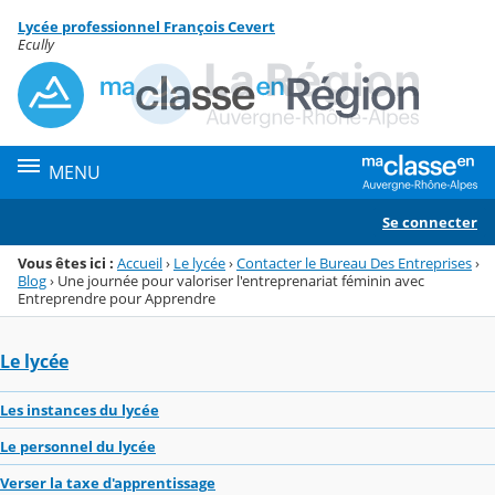
Panneau de gestion des cookies
Lycée professionnel François Cevert
Menu de la rubrique
Contenu
Ecully
MENU
Se connecter
Vous êtes ici :
Accueil
›
Le lycée
›
Contacter le Bureau Des Entreprises
›
Blog
›
Une journée pour valoriser l'entreprenariat féminin avec
Entreprendre pour Apprendre
Le lycée
Les instances du lycée
Le personnel du lycée
Verser la taxe d'apprentissage