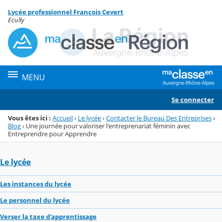
Panneau de gestion des cookies
Lycée professionnel François Cevert
Menu de la rubrique
Contenu
Ecully
MENU
Se connecter
Vous êtes ici :
Accueil
›
Le lycée
›
Contacter le Bureau Des Entreprises
›
Blog
›
Une journée pour valoriser l'entreprenariat féminin avec
Entreprendre pour Apprendre
Le lycée
Les instances du lycée
Le personnel du lycée
Verser la taxe d'apprentissage