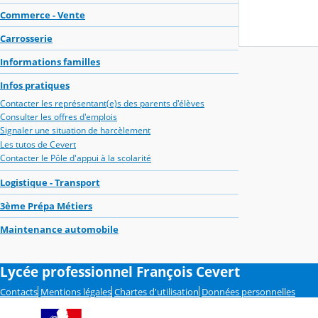
Commerce - Vente
Carrosserie
Informations familles
Infos pratiques
Contacter les représentant(e)s des parents d'élèves
Consulter les offres d'emplois
Signaler une situation de harcèlement
Les tutos de Cevert
Contacter le Pôle d'appui à la scolarité
Logistique - Transport
3ème Prépa Métiers
Maintenance automobile
Lycée professionnel François Cevert
Contacts
Mentions légales
Chartes d'utilisation
Données personnelles