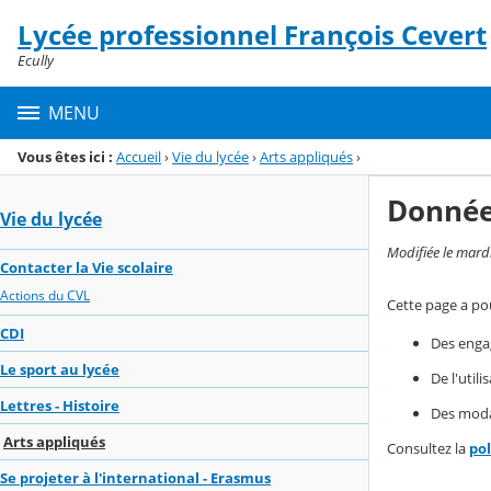
Panneau de gestion des cookies
Lycée professionnel François Cevert
Menu de la rubrique
Contenu
Ecully
MENU
Vous êtes ici :
Accueil
›
Vie du lycée
›
Arts appliqués
›
Donnée
Vie du lycée
Modifiée le mard
Contacter la Vie scolaire
Actions du CVL
Cette page a pou
CDI
Des enga
Le sport au lycée
De l'util
Lettres - Histoire
Des modal
Arts appliqués
Consultez la
po
Se projeter à l'international - Erasmus