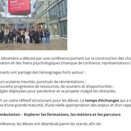
 Décembre a débuté par une conférence portant sur la construction des choix
rmation et des freins psychologiques (manque de confiance, représentations 
venants ont partagé des témoignages forts autour :
rs scolaires heurtés, ponctués de réorientations ;
ouverte progressive de ressources, de soutiens et d’opportunités ;
égies déployées pour persévérer et se projeter malgré les obstacles.
t un cadre réflexif structurant pour les élèves. Le
temps d’échanges
qui a s
ne d’une grande maturité, d’une réelle appropriation des enjeux et d’un rappo
ambulation – Explorer les formations, les métiers et les parcours
conférence, les élèves ont déambulé parmi les stands afin de :