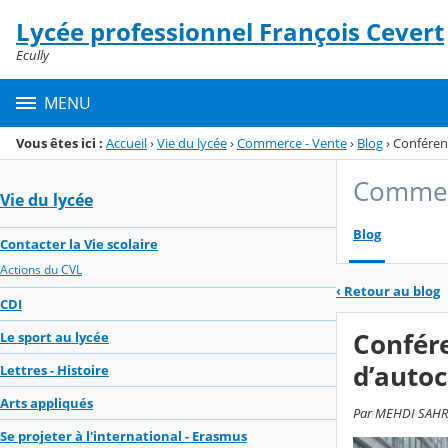
Panneau de gestion des cookies
Lycée professionnel François Cevert
Menu de la rubrique
Contenu
Ecully
MENU
Vous êtes ici :
Accueil
›
Vie du lycée
›
Commerce - Vente
›
Blog
›
Conféren
Commer
Vie du lycée
Blog
Contacter la Vie scolaire
Actions du CVL
‹
Retour au blog
CDI
Confér
Le sport au lycée
d’auto
Lettres - Histoire
Arts appliqués
Par MEHDI SAHRA
Se projeter à l'international - Erasmus