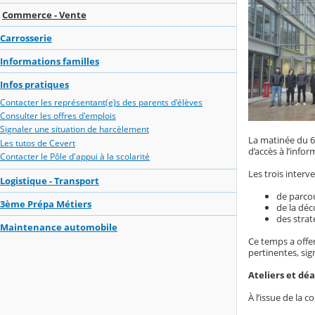
Commerce - Vente
Carrosserie
Informations familles
Infos pratiques
Contacter les représentant(e)s des parents d'élèves
Consulter les offres d'emplois
Signaler une situation de harcèlement
La matinée du 6
Les tutos de Cevert
d’accès à l’info
Contacter le Pôle d'appui à la scolarité
Les trois inter
Logistique - Transport
de parcou
3ème Prépa Métiers
de la déc
des strat
Maintenance automobile
Ce temps a offer
pertinentes, sig
Ateliers et dé
À l’issue de la 