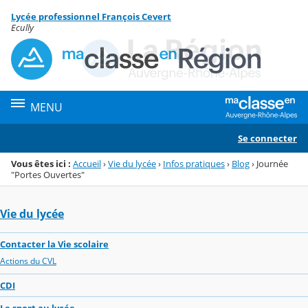
Panneau de gestion des cookies
Lycée professionnel François Cevert
Menu de la rubrique
Contenu
Ecully
MENU
Se connecter
Vous êtes ici :
Accueil
›
Vie du lycée
›
Infos pratiques
›
Blog
›
Journée
"Portes Ouvertes"
Vie du lycée
Contacter la Vie scolaire
Actions du CVL
CDI
Le sport au lycée