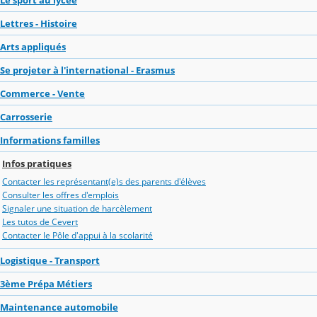
Lettres - Histoire
Arts appliqués
Se projeter à l'international - Erasmus
Commerce - Vente
Carrosserie
Informations familles
Infos pratiques
Contacter les représentant(e)s des parents d'élèves
Consulter les offres d'emplois
Signaler une situation de harcèlement
Les tutos de Cevert
Contacter le Pôle d'appui à la scolarité
Logistique - Transport
3ème Prépa Métiers
Maintenance automobile