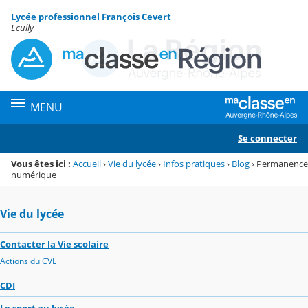
Panneau de gestion des cookies
Lycée professionnel François Cevert
Menu de la rubrique
Contenu
Ecully
MENU
Se connecter
Vous êtes ici :
Accueil
›
Vie du lycée
›
Infos pratiques
›
Blog
›
Permanence
numérique
Vie du lycée
Contacter la Vie scolaire
Actions du CVL
CDI
Le sport au lycée