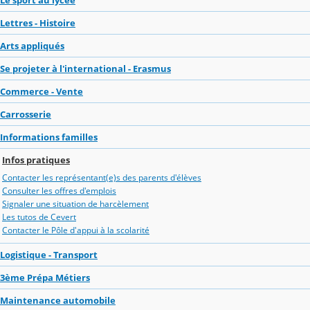
Lettres - Histoire
Arts appliqués
Se projeter à l'international - Erasmus
Commerce - Vente
Carrosserie
Informations familles
Infos pratiques
Contacter les représentant(e)s des parents d'élèves
Consulter les offres d'emplois
Signaler une situation de harcèlement
Les tutos de Cevert
Contacter le Pôle d'appui à la scolarité
Logistique - Transport
3ème Prépa Métiers
Maintenance automobile