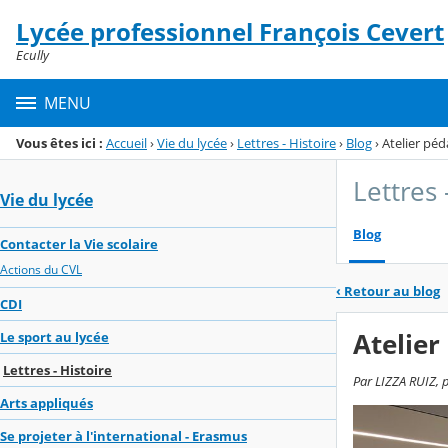
Panneau de gestion des cookies
Lycée professionnel François Cevert
Menu de la rubrique
Contenu
Ecully
MENU
Vous êtes ici :
Accueil
›
Vie du lycée
›
Lettres - Histoire
›
Blog
›
Atelier pé
Lettres 
Vie du lycée
Blog
Contacter la Vie scolaire
Actions du CVL
‹
Retour au blog
CDI
Atelie
Le sport au lycée
Lettres - Histoire
Par LIZZA RUIZ, p
Arts appliqués
Se projeter à l'international - Erasmus