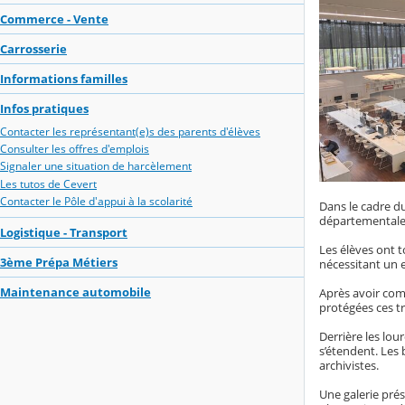
Commerce - Vente
Carrosserie
Informations familles
Infos pratiques
Contacter les représentant(e)s des parents d'élèves
Consulter les offres d'emplois
Signaler une situation de harcèlement
Les tutos de Cevert
Contacter le Pôle d'appui à la scolarité
Dans le cadre du
départementales
Logistique - Transport
Les élèves ont t
3ème Prépa Métiers
nécessitant un 
Maintenance automobile
Après avoir comp
protégées ces t
Derrière les lo
s’étendent. Les
archivistes.
Une galerie prés