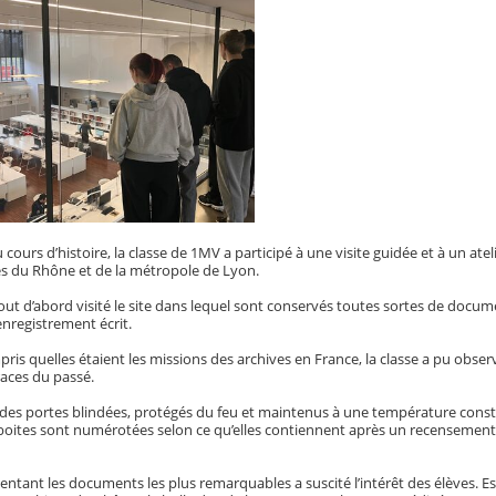
 cours d’histoire, la classe de 1MV a participé à une visite guidée et à un at
 du Rhône et de la métropole de Lyon.
out d’abord visité le site dans lequel sont conservés toutes sortes de docume
enregistrement écrit.
ris quelles étaient les missions des archives en France, la classe a pu obs
races du passé.
urdes portes blindées, protégés du feu et maintenus à une température cons
 boites sont numérotées selon ce qu’elles contiennent après un recensement 
entant les documents les plus remarquables a suscité l’intérêt des élèves. E