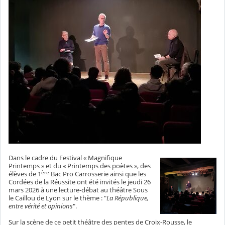
Dans le cadre du Festival « Magnifique
Printemps »
et du « Printemps des poètes »
, des
ère
élèves de 1
Bac Pro Carrosserie ainsi que les
Cordées de la Réussite ont été invités le
jeudi 26
mars 2026
à une lecture-débat au
théâtre Sous
le Caillou de Lyon
sur le thème : "
La République,
entre vérité et opinions
".
Sur la scène de ce petit théâtre des pentes de Croix-Rousse, le