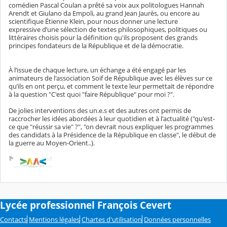
comédien
Pascal Coulan a prêté sa voix
aux politologues Hannah
Arendt et Giulano da Empoli, au grand Jean Jaurès, ou encore au
scientifique Étienne Klein,
pour nous donner une lecture
expressive
d’une sélection de textes philosophiques, politiques ou
littéraires choisis pour la définition qu'ils proposent des grands
principes fondateurs de la République et de la démocratie.
À l’issue de chaque lecture, un échange a été engagé par les
animateurs de l'association Soif de République avec les élèves sur ce
qu’ils en ont perçu, et comment le texte leur permettait de répondre
à la question "C'est quoi "faire République" pour moi ?".
De jolies interventions des un.e.s et des autres ont permis de
raccrocher les idées abordées à leur quotidien et à l'actualité ("qu'est-
ce que "réussir sa vie" ?", "on devrait nous expliquer les programmes
des candidats à la Présidence de la République en classe", le début de
la guerre au Moyen-Orient..).
Lycée professionnel François Cevert
Contacts
Mentions légales
Chartes d'utilisation
Données personnelles