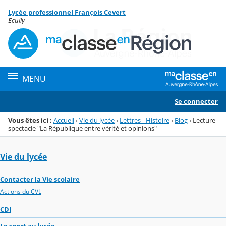
Panneau de gestion des cookies
Lycée professionnel François Cevert
Menu de la rubrique
Contenu
Ecully
MENU
Se connecter
Vous êtes ici :
Accueil
›
Vie du lycée
›
Lettres - Histoire
›
Blog
›
Lecture-
spectacle "La République entre vérité et opinions"
Vie du lycée
Contacter la Vie scolaire
Actions du CVL
CDI
Le sport au lycée