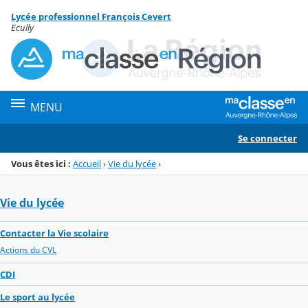
Panneau de gestion des cookies
Lycée professionnel François Cevert
Menu de la rubrique
Contenu
Ecully
MENU
Se connecter
Vous êtes ici :
Accueil
›
Vie du lycée
›
Vie du lycée
Contacter la Vie scolaire
Actions du CVL
CDI
Le sport au lycée