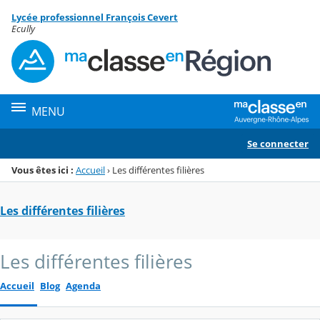
Panneau de gestion des cookies
Lycée professionnel François Cevert
Menu de la rubrique
Contenu
Ecully
MENU
Se connecter
Vous êtes ici :
Accueil
›
Les différentes filières
Les différentes filières
Les différentes filières
Accueil
Blog
Agenda