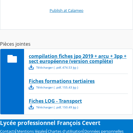
Publish at Calameo
Pièces jointes
compilation fiches jpo 2019 + arcu + 3pp +
sect européenne (version complète)
Télécharger
( .
pdf
,
474.53
ko
)
Fiches formations tertiaires
Télécharger
( .
pdf
,
155.43
ko
)
Fiches LOG - Transport
Télécharger
( .
pdf
,
150.49
ko
)
Lycée professionnel François Cevert
Contacts
Mentions légales
Chartes d'utilisation
Données personnelles