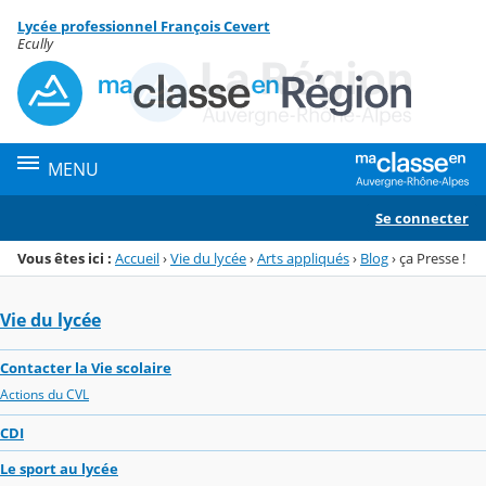
Panneau de gestion des cookies
Lycée professionnel François Cevert
Menu de la rubrique
Contenu
Ecully
MENU
Se connecter
Vous êtes ici :
Accueil
›
Vie du lycée
›
Arts appliqués
›
Blog
›
ça Presse !
Vie du lycée
Contacter la Vie scolaire
Actions du CVL
CDI
Le sport au lycée