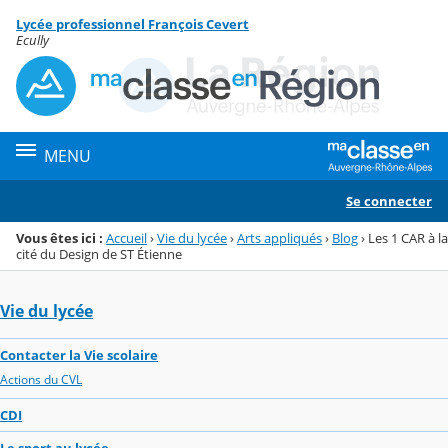
Panneau de gestion des cookies
Lycée professionnel François Cevert
Menu de la rubrique
Contenu
Ecully
MENU
Se connecter
Vous êtes ici :
Accueil
›
Vie du lycée
›
Arts appliqués
›
Blog
›
Les 1 CAR à la
cité du Design de ST Étienne
Vie du lycée
Contacter la Vie scolaire
Actions du CVL
CDI
Le sport au lycée