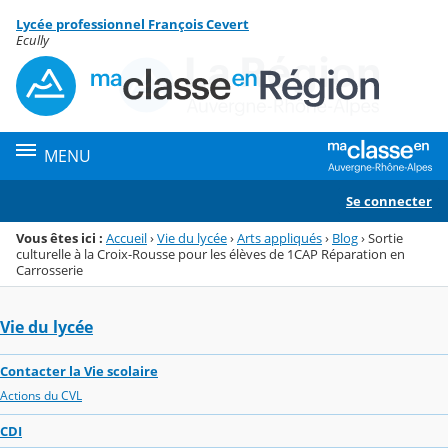
Panneau de gestion des cookies
Lycée professionnel François Cevert
Menu de la rubrique
Contenu
Ecully
MENU
Se connecter
Vous êtes ici :
Accueil
›
Vie du lycée
›
Arts appliqués
›
Blog
›
Sortie
culturelle à la Croix-Rousse pour les élèves de 1CAP Réparation en
Carrosserie
Vie du lycée
Contacter la Vie scolaire
Actions du CVL
CDI