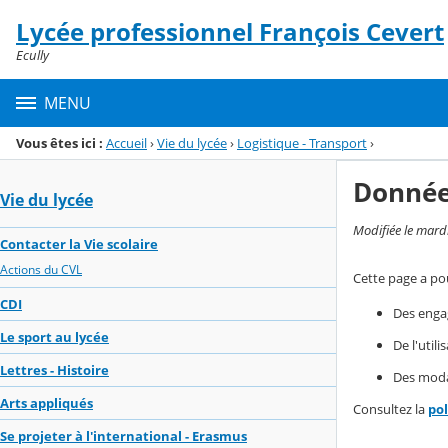
Panneau de gestion des cookies
Lycée professionnel François Cevert
Menu de la rubrique
Contenu
Ecully
MENU
Vous êtes ici :
Accueil
›
Vie du lycée
›
Logistique - Transport
›
Donnée
Vie du lycée
Modifiée le mard
Contacter la Vie scolaire
Actions du CVL
Cette page a pou
CDI
Des enga
Le sport au lycée
De l'util
Lettres - Histoire
Des modal
Arts appliqués
Consultez la
po
Se projeter à l'international - Erasmus