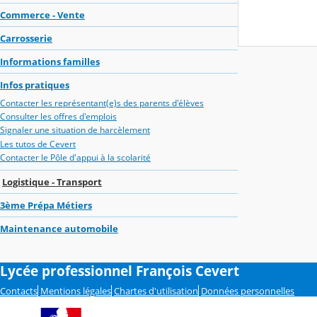
Commerce - Vente
Carrosserie
Informations familles
Infos pratiques
Contacter les représentant(e)s des parents d'élèves
Consulter les offres d'emplois
Signaler une situation de harcèlement
Les tutos de Cevert
Contacter le Pôle d'appui à la scolarité
Logistique - Transport
3ème Prépa Métiers
Maintenance automobile
Lycée professionnel François Cevert
Contacts
Mentions légales
Chartes d'utilisation
Données personnelles