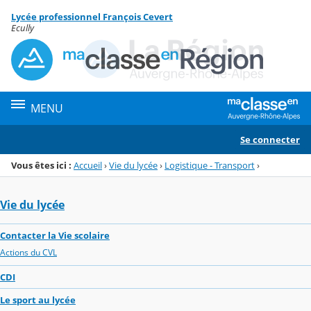
Panneau de gestion des cookies
Lycée professionnel François Cevert
Menu de la rubrique
Contenu
Ecully
MENU
Se connecter
Vous êtes ici :
Accueil
›
Vie du lycée
›
Logistique - Transport
›
Vie du lycée
Contacter la Vie scolaire
Actions du CVL
CDI
Le sport au lycée