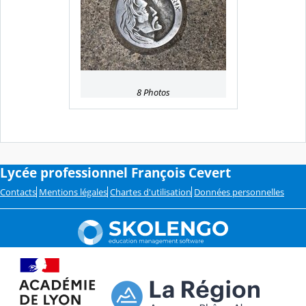
8 Photos
Lycée professionnel François Cevert
Contacts
Mentions légales
Chartes d'utilisation
Données personnelles